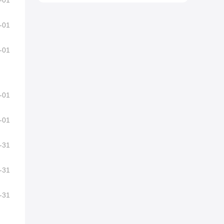
-01
-01
-01
-01
-01
-31
-31
-31