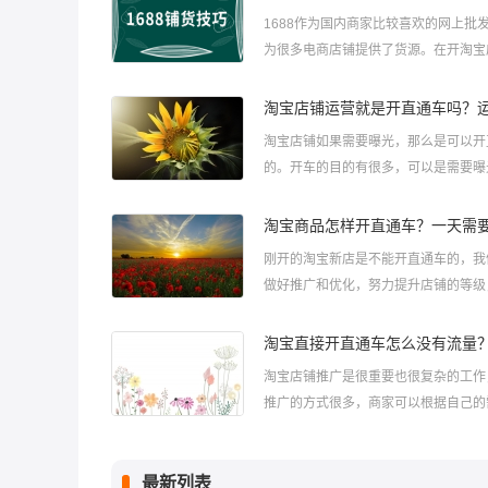
​1688作为国内商家比较喜欢的网上批
为很多电商店铺提供了货源。在开淘宝
时候，商家可以将1688平台上面的商
自己店铺里...
淘宝店铺如果需要曝光，那么是可以开
的。开车的目的有很多，可以是需要曝
以是需要流量，还可以是增加销量。那
铺运营就是开直通车吗...
刚开的淘宝新店是不能开直通车的，我
做好推广和优化，努力提升店铺的等级
护好店铺的各项数据。待到各项条件都
了，就可以申请开通直通...
淘宝店铺推广是很重要也很复杂的工作
推广的方式很多，商家可以根据自己的
选择。不少商家开店后直接开通了直通
广，但是，却发现没有流...
最新列表