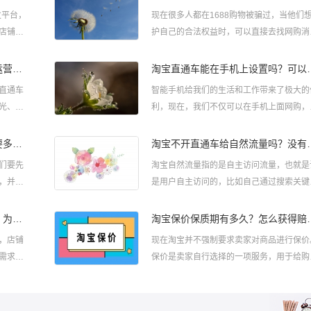
发平台，
​现在很多人都在1688购物被骗过，当他们
店铺的
护自己的合法权益时，可以直接去找网购消
品铺货到
监管部门。那么投诉1688卖家最狠的方法
些?投诉1...
淘宝店铺运营就是开直通车吗？运营包括哪些方面？
淘宝直通车能在手机
直通车
智能手机给我们的生活和工作带来了极大的
光、可
利，现在，我们不仅可以在手机上面网购，
淘宝店
可以通过手机来管理店铺，即使在家里的沙
上，也可以管理店铺。...
淘宝商品怎样开直通车？一天需要多少钱？
淘宝不开直通车给自
们要先
淘宝自然流量指的是自主访问流量，也就是
，并维
是用户自主访问的，比如自己通过搜索关键
达到
进店的。这些流量权重是很高的。那淘宝不
直通车给自然流量吗?...
淘宝直接开直通车怎么没有流量？为何没有点击？
淘宝保价保质期
，店铺
​现在淘宝并不强制要求卖家对商品进行保价
需求来
保价是卖家自行选择的一项服务，用于给购
车推
者提供额外的保障。那么淘宝强制保价吗?
多少天?下面给大...