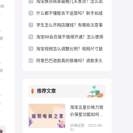
淘宝换货商家最晚几天发货？怎么出
5
想维
运费？
什么都不懂能去干运营吗？新手如成
6
费
有哪
长起来？
学生怎么开网店赚钱？有哪些注意事
7
上设置吗？可以设置哪些内容？
项？
淘宝88会员值不值得开通？怎么使用
8
便
最划算？
还
淘宝视频怎么调整比例？视频尺寸是
9
发
多少？
阿里巴巴退款真的很难吗？退款多久
10
然流量吗？没有流量怎么办？
到账？
说
词
开
推荐文章
有多久？怎么获得赔偿？
。
淘宝五星价格力锁
买
价保星功能如何操
保价
作？如何参与？
店铺运营
2023-08-
31