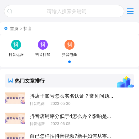
首页
>
抖音
抖
抖
抖
音
音
音
抖音运营
抖音抖加
抖音电商
运
抖
电
营
加
商
热门文章排行
抖店子账号怎么实名认证？常见问题...
抖音电商
2023-05-30
抖音店铺评分低于4怎么办？影响是...
抖音运营
2023-06-05
自已怎样拍抖音视频?新手如何从零...