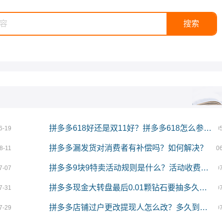
拼多多618好还是双11好？拼多多618怎么参加？
6-19
0
拼多多漏发货对消费者有补偿吗？如何解决？
8-11
0
拼多多9块9特卖活动规则是什么？活动收费吗？
7-07
0
拼多多现金大转盘最后0.01颗钻石要抽多久？提现技巧是什么？
7-31
0
拼多多店铺过户更改提现人怎么改？多久到账？
7-29
0