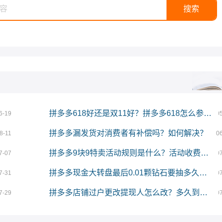
拼多多618好还是双11好？拼多多618怎么参加？
6-19
0
拼多多漏发货对消费者有补偿吗？如何解决？
8-11
0
拼多多9块9特卖活动规则是什么？活动收费吗？
7-07
0
拼多多现金大转盘最后0.01颗钻石要抽多久？提现技巧是什么？
7-31
0
拼多多店铺过户更改提现人怎么改？多久到账？
7-29
0