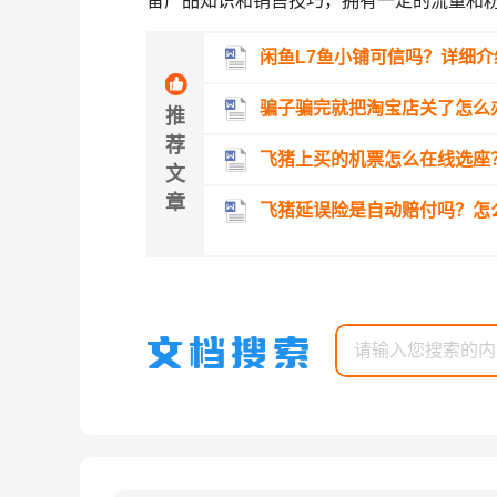
备产品知识和销售技巧，拥有一定的流量和
闲鱼L7鱼小铺可信吗？详细介
骗子骗完就把淘宝店关了怎么
推
荐
飞猪上买的机票怎么在线选座
文
章
飞猪延误险是自动赔付吗？怎