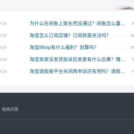
为什么在闲鱼上架东西没通过？闲鱼怎么重新上架？
7-24
0
淘宝怎么订阅店铺？订阅就是关注吗？
6-07
0
淘宝88vip有什么福利？划算吗？
6-07
0
淘宝卖家没发货投诉后卖家有什么后果？情节严重吗？
8-24
0
淘宝退款被平台关闭再申诉还有用吗？退款关闭申诉能成功吗？
8-24
0
电商问答