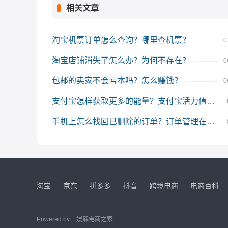
相关文章
淘宝机票订单怎么查询？哪里查机票？
0
淘宝店铺消失了怎么办？为何不存在？
0
包邮的卖家不会亏本吗？怎么赚钱？
0
支付宝怎样获取更多的能量？支付宝活力值怎么提升？
0
手机上怎么找回已删除的订单？订单管理在哪里？
0
淘宝
京东
拼多多
抖音
跨境电商
电商百科
Powered by:
嫚熙电商之家