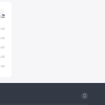
8-24
8-24
6-07
5-25
7-24