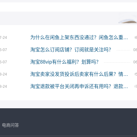
为什么在闲鱼上架东西没通过？闲鱼怎么重新上架？
7-24
0
淘宝怎么订阅店铺？订阅就是关注吗？
6-07
0
淘宝88vip有什么福利？划算吗？
6-07
0
淘宝卖家没发货投诉后卖家有什么后果？情节严重吗？
8-24
0
淘宝退款被平台关闭再申诉还有用吗？退款关闭申诉能成功吗？
8-24
0
电商问答