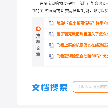
在淘宝网购物过程中，我们可能会遇到
到的宝贝”页面或者“交易管理”功能，都可
闲鱼L7鱼小铺可信吗？详细介
骗子骗完就把淘宝店关了怎么
推
荐
飞猪上买的机票怎么在线选座
文
章
飞猪延误险是自动赔付吗？怎